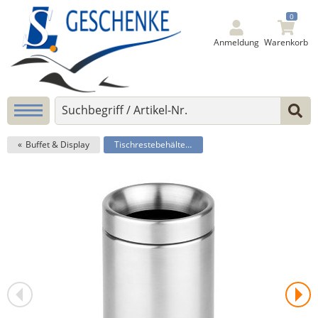
0
Anmeldung
Warenkorb
Buffet & Display
Tischrestebehälter -SUNDAY-